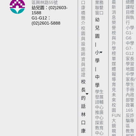
最
總體
區興林路55號
口
業務
新
課程
幼兒園：(02)2603-
康
聯繫
消
目標
1588
橋
窗口
息
與執
G1-G12：
簡
幼
榮
行
(02)2601-5888
介
兒
譽
小學
校
榜
G1-
園
園
與
G6
與
升
中學
設
|
學
G7-
施
小
榜
G12
師
單
家長
資
學
媒
學習
與
|
體
地圖
認
報
中學
證
中
導
家長/
校
育
學生
學
長
見
手冊
學生
未
內政
發展
的
來
部警
諮輔
校
政署
話
中心
園
165
推廣
林
FUN
反詐
中心
大
騙專
口
探索
鏡
區
教育
康
親
教育
中心