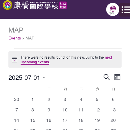
跳
🌐
星期一
星期二
星期三
星期四
星期五
星期六
星期日
至
TW
主
MAP
Events
要
Events
MAP
內
容
There were no results found for this view. Jump to the
next
Notice
upcoming events
.
2025-07-01
Search
Events
Even
Month
Select
Search
View
一
二
三
四
五
六
日
Calendar
date.
and
Navig
0
0
0
0
0
0
0
30
1
2
3
4
5
6
of
events
events
events
events
events
events
events
Views
0
0
0
0
0
0
0
7
8
9
10
11
12
13
Events
Navigation
events
events
events
events
events
events
events
0
0
0
0
0
0
0
14
15
16
17
18
19
20
events
events
events
events
events
events
events