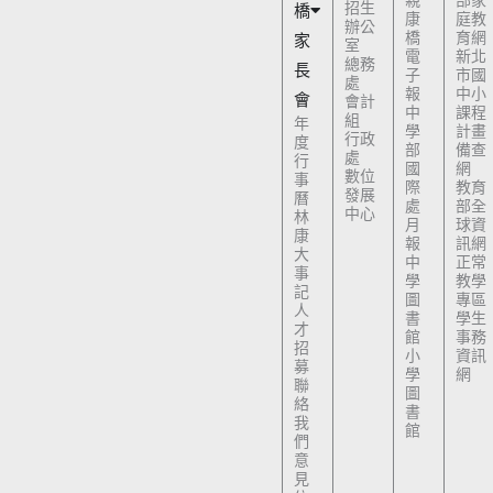
親
部家
招生
橋
康
庭教
辦公
橋
育網
家
室
電
新北
總務
長
子
市國
處
報
中小
會
會計
中
課程
組
年
學
計畫
行政
度
部
備查
處
行
國
網
數位
事
際
教育
發展
曆
處
部全
中心
林
月
球資
康
報
訊網
大
中
正常
事
學
教學
記
圖
專區
人
書
學生
才
館
事務
招
小
資訊
募
學
網
聯
圖
絡
書
我
館
們
意
見