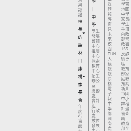
學
媒
學習
與
|
體
地圖
認
報
中學
證
中
導
家長/
校
育
學生
學
長
見
手冊
學生
未
內政
發展
的
來
部警
諮輔
校
政署
話
中心
園
165
推廣
林
FUN
反詐
中心
大
騙專
口
探索
鏡
區
教育
康
親
教育
中心
親
部家
招生
橋
康
庭教
辦公
橋
育網
家
室
電
新北
總務
長
子
市國
處
報
中小
會
會計
中
課程
組
年
學
計畫
行政
度
部
備查
處
行
國
網
數位
事
際
教育
發展
曆
處
部全
中心