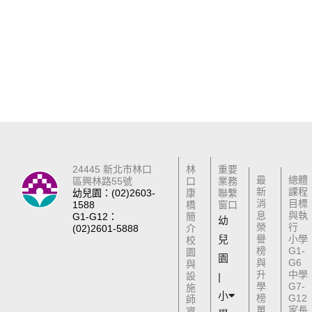
24445 新北市林口
林
重要
最
總體
區興林路55號
口
業務
新
課程
幼兒園：(02)2603-
康
聯繫
消
目標
1588
橋
窗口
息
與執
G1-G12：
簡
幼
榮
行
(02)2601-5888
介
兒
譽
小學
校
榜
G1-
園
園
與
G6
與
升
中學
設
|
學
G7-
施
小
榜
G12
師
單
家長
資