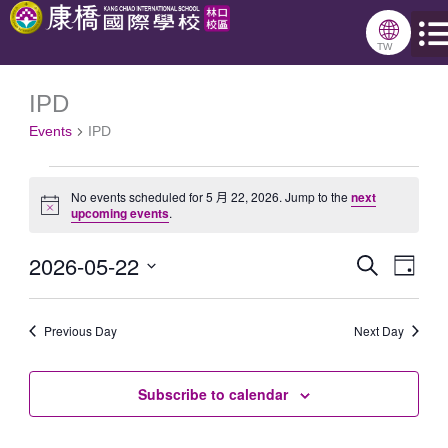
跳
🌐
至
TW
主
IPD
Events
要
Events
IPD
for
內
5
容
No events scheduled for 5 月 22, 2026. Jump to the
next
月
Notice
upcoming events
.
22,
2026-05-22
Search
Events
Even
2026
Day
Select
Search
View
date.
Previous Day
and
Next Day
Navig
Views
Subscribe to calendar
Navigation