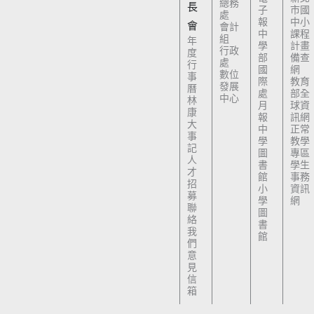
總務
長
子
市國
處
報
中小
會
會計
中
課程
組
年
學
計畫
行政
度
部
備查
處
行
國
網
數位
事
際
教育
發展
曆
處
部全
中心
林
月
球資
康
報
訊網
大
中
正常
事
學
教學
記
圖
專區
人
書
學生
才
館
事務
招
小
資訊
募
學
網
聯
圖
絡
書
我
館
們
意
見
信
箱