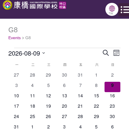
跳
🌐
星期一
星期二
星期三
星期四
星期五
星期六
星期日
至
TW
主
G8
Events
要
Events
G8
內
2026-08-09
容
Search
Events
Even
Month
Select
Search
View
一
二
三
四
五
六
日
Calendar
date.
and
Navig
0
0
0
0
0
0
0
27
28
29
30
31
1
2
of
events
events
events
events
events
events
events
Views
0
0
0
0
0
0
0
3
4
5
6
7
8
9
Events
Navigation
events
events
events
events
events
events
events
0
0
0
0
0
0
0
10
11
12
13
14
15
16
events
events
events
events
events
events
events
0
0
0
0
0
0
0
17
18
19
20
21
22
23
events
events
events
events
events
events
events
0
0
0
0
0
0
0
24
25
26
27
28
29
30
events
events
events
events
events
events
events
0
0
0
0
0
0
0
31
1
2
3
4
5
6