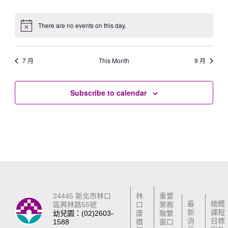
events
events
events
events
events
events
events
There are no events on this day.
Notice
7 月
This Month
9 月
Subscribe to calendar
24445 新北市林口
林
重要
最
總體
區興林路55號
口
業務
新
課程
幼兒園：(02)2603-
康
聯繫
消
目標
1588
橋
窗口