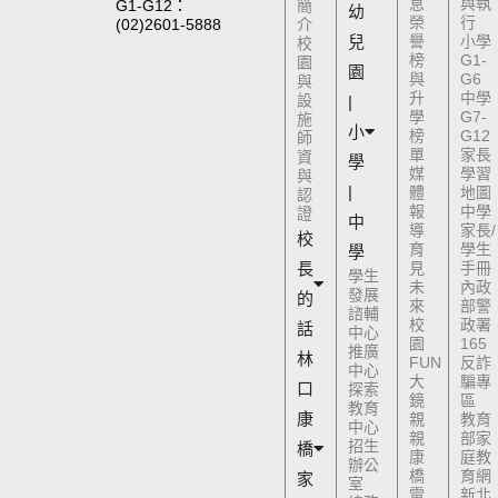
息
與執
G1-G12：
簡
幼
榮
行
(02)2601-5888
介
兒
譽
小學
校
榜
G1-
園
園
與
G6
與
升
中學
設
|
學
G7-
施
小
榜
G12
師
單
家長
資
學
媒
學習
與
|
體
地圖
認
報
中學
證
中
導
家長/
校
育
學生
學
長
見
手冊
學生
未
內政
發展
的
來
部警
諮輔
校
政署
話
中心
園
165
推廣
林
FUN
反詐
中心
大
騙專
口
探索
鏡
區
教育
康
親
教育
中心
親
部家
招生
橋
康
庭教
辦公
橋
育網
家
室
電
新北