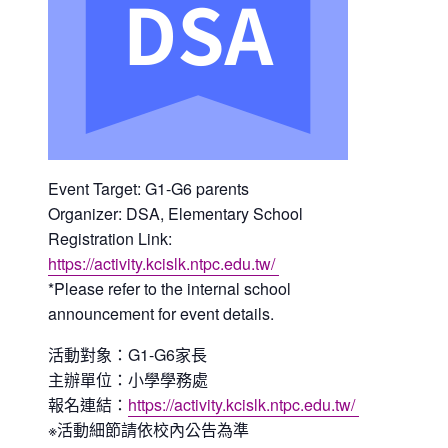
Event Target: G1-G6 parents
Organizer: DSA, Elementary School
Registration Link:
https://activity.kcislk.ntpc.edu.tw/
*Please refer to the internal school
announcement for event details.
活動對象：G1-G6家長
主辦單位：小學學務處
報名連結：
https://activity.kcislk.ntpc.edu.tw/
※活動細節請依校內公告為準