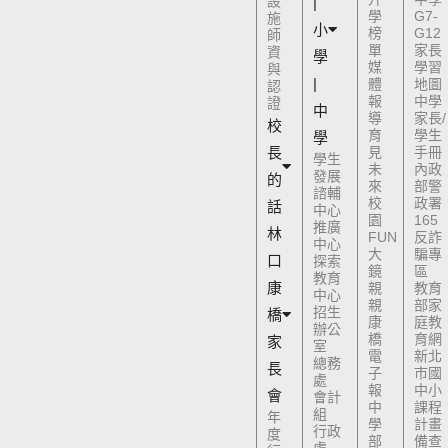
設
|
學
G7-
施
小
榜
G12
師
單
家長
資
學
媒
學習
與
|
體
地圖
認
報
中學
證
中
導
家長/
校
育
學生
學
長
見
手冊
學生
未
內政
發展
的
來
部警
諮輔
校
政署
話
中心
園
165
推廣
林
FUN
反詐
中心
大
騙專
口
探索
鏡
區
教育
康
親
教育
中心
親
部家
招生
橋
康
庭教
辦公
橋
育網
家
室
電
新北
總務
長
子
市國
處
報
中小
會
會計
中
課程
組
年
學
計畫
行政
度
部
備查