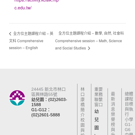
c.edu.tw/
全方位主題課程介紹 – 數學, 自然, 社會科
全方位主題課程介紹 – 英
文科 Comprehensive
Comprehensive session – Math, Science
session – English
and Social Studies
24445 新北市林口
林
重要
最
總體
區興林路55號
口
業務
新
課程
幼兒園：(02)2603-
康
聯繫
消
目標
1588
橋
窗口
息
與執
G1-G12：
簡
幼
榮
行
(02)2601-5888
介
兒
譽
小學
校
榜
G1-
園
園
與
G6
與
升
中學