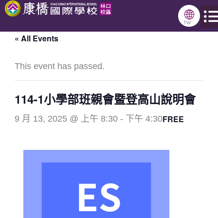
跳
🌐
至
TW
« All Events
主
要
This event has passed.
內
容
114-1小學部班親會暨登高山說明會
FREE
9 月 13, 2025 @ 上午 8:30
-
下午 4:30