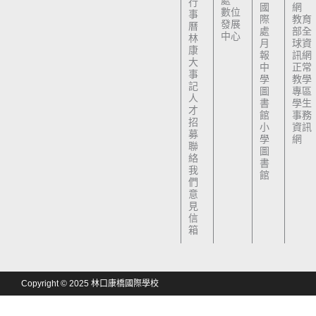
處
行
國
網
數位
事
際
教育
發展
曆
處
部全
中心
林
月
球資
康
報
訊網
大
中
正常
事
學
教學
記
圖
專區
人
書
學生
才
館
事務
招
小
資訊
募
學
網
聯
圖
絡
書
我
館
們
意
見
信
箱
Copyright © 2025 林口康橋國際學校