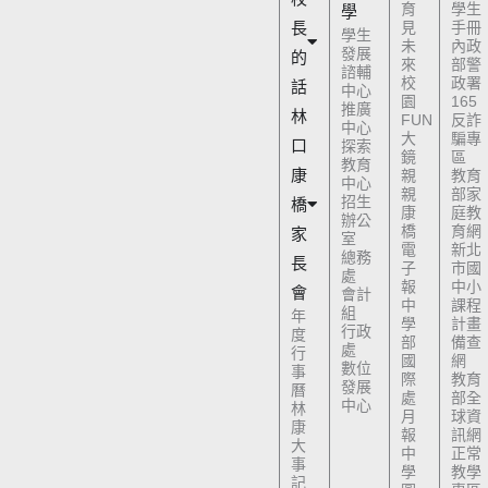
育
學生
學
長
見
手冊
學生
未
內政
發展
的
來
部警
諮輔
校
政署
話
中心
園
165
推廣
林
FUN
反詐
中心
大
騙專
口
探索
鏡
區
教育
康
親
教育
中心
親
部家
招生
橋
康
庭教
辦公
橋
育網
家
室
電
新北
總務
長
子
市國
處
報
中小
會
會計
中
課程
組
年
學
計畫
行政
度
部
備查
處
行
國
網
數位
事
際
教育
發展
曆
處
部全
中心
林
月
球資
康
報
訊網
大
中
正常
事
學
教學
記