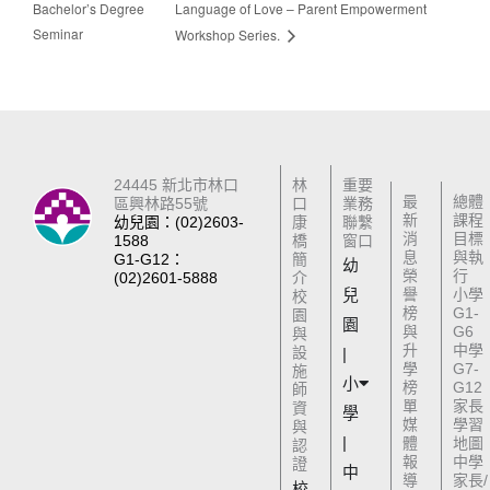
Bachelor’s Degree
Language of Love – Parent Empowerment
Seminar
Workshop Series.
24445 新北市林口
林
重要
最
總體
區興林路55號
口
業務
新
課程
幼兒園：(02)2603-
康
聯繫
消
目標
1588
橋
窗口
息
與執
G1-G12：
簡
幼
榮
行
(02)2601-5888
介
兒
譽
小學
校
榜
G1-
園
園
與
G6
與
升
中學
設
|
學
G7-
施
小
榜
G12
師
單
家長
資
學
媒
學習
與
|
體
地圖
認
報
中學
證
中
導
家長/
校