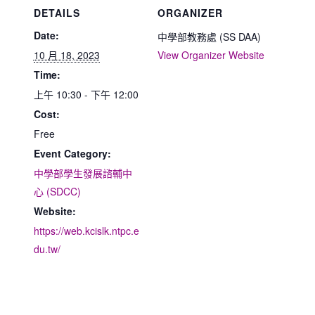
DETAILS
ORGANIZER
Date:
中學部教務處 (SS DAA)
10 月 18, 2023
View Organizer Website
Time:
上午 10:30 - 下午 12:00
Cost:
Free
Event Category:
中學部學生發展諮輔中
心 (SDCC)
Website:
https://web.kcislk.ntpc.e
du.tw/