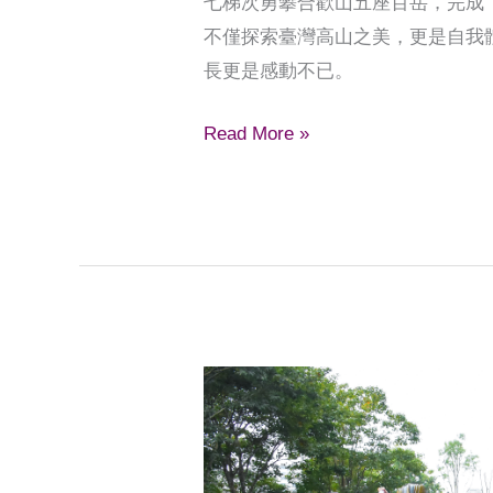
七梯次勇攀合歡山五座百岳，完成
不僅探索臺灣高山之美，更是自我
長更是感動不已。
Read More »
林
口
康
橋