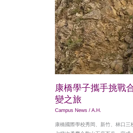
的
蛻
變
之
旅
康橋學子攜手挑戰
變之旅
Campus News
/
A.H.
康橋國際學校秀岡、新竹、林口三校區