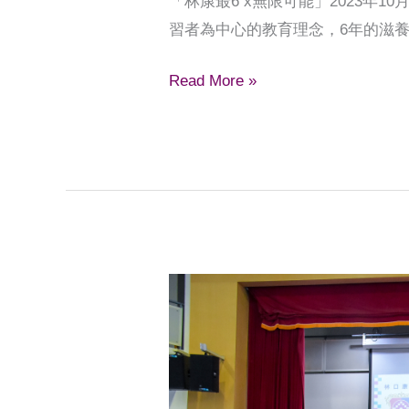
「林康最6 x無限可能」2023年
習者為中心的教育理念，6年的滋
Read More »
KCISLKxTSF
交
流
籃
球