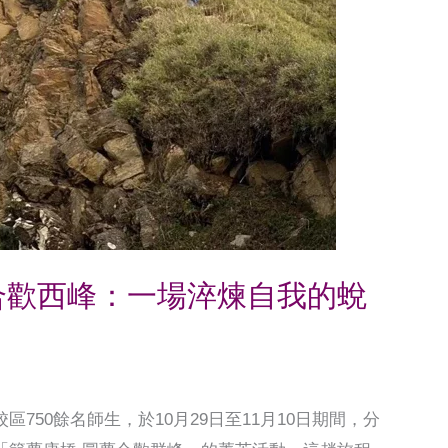
合歡西峰：一場淬煉自我的蛻
750餘名師生，於10月29日至11月10日期間，分