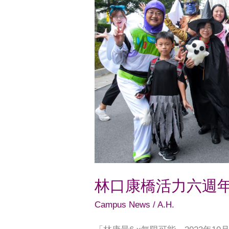
活
力
六
週
年
師
生
齊
心
送
祝
林口康橋活力六週
福
Campus News
/
A.H.