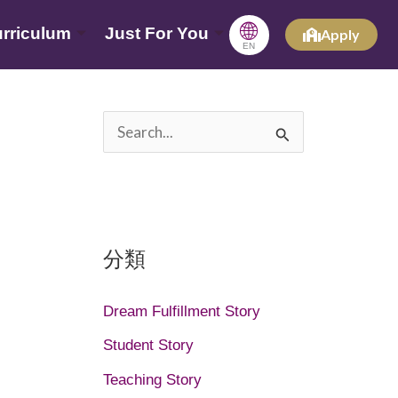
🌐
rriculum
Just For You
Apply
EN
搜
尋
關
鍵
分類
字
:
Dream Fulfillment Story
Student Story
Teaching Story