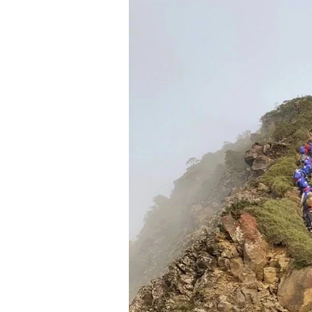
子
攜
手
挑
戰
合
歡
西
峰：
一
場
淬
煉
自
我