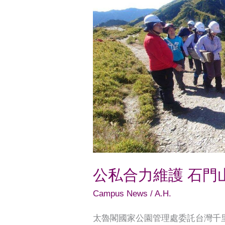
力
維
護
石
門
山
步
道
展
新
貌
公私合力維護 石門
Campus News
/
A.H.
太魯閣國家公園管理處委託台灣千