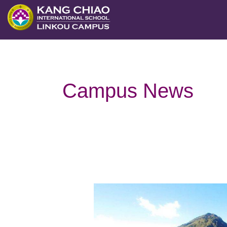
跳
至
主
要
內
Campus News
容
公
私
合