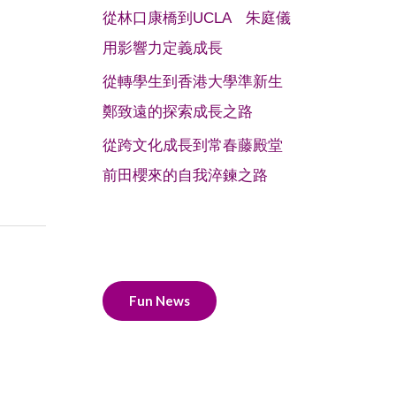
從林口康橋到UCLA 朱庭儀
用影響力定義成長
從轉學生到香港大學準新生
鄭致遠的探索成長之路
從跨文化成長到常春藤殿堂
前田櫻來的自我淬鍊之路
Fun News