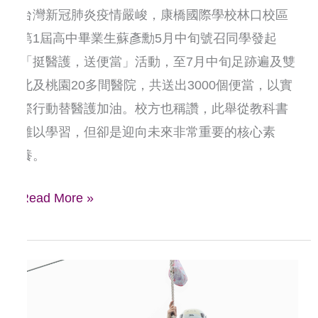
台灣新冠肺炎疫情嚴峻，康橋國際學校林口校區
高
第1屆高中畢業生蘇彥勳5月中旬號召同學發起
中
「挺醫護，送便當」活動，至7月中旬足跡遍及雙
生
北及桃園20多間醫院，共送出3000個便當，以實
向
際行動替醫護加油。校方也稱讚，此舉從教科書
醫
難以學習，但卻是迎向未來非常重要的核心素
護
養。
致
敬
Read More »
跨
域
探