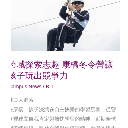
索
志
趣
康
橋
冬
跨域探索志趣 康橋冬令營讓
令
孩子玩出競爭力
營
讓
Campus News
/
B.T.
孩
林口大溜索
子
在康橋，孩子浸潤在自主快樂的學習氛圍，從營
玩
隊裡建立自我肯定與熱忱學習的精神。近期全球
出