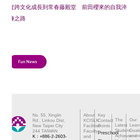
從跨文化成長到常春藤殿堂 前田櫻來的自我淬
鍊之路
Fun News
No. 55, Xinglin
About
Key
The
Our
Rd., Linkou Dist,
KCISLK
Contact
Latest
Lear
New Taipei City
Facilities
Points
Student
Goal
244 TAIWAN
Faculty
Preschool
Achievemen
and
K：+886-2-2603-
and