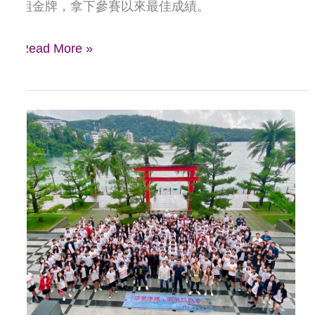
組金牌，拿下參賽以來最佳成績。
人
組
Read More »
奪
金
豐
富
跨
領
域
學
習
歷
程