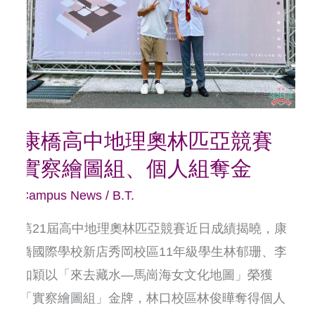
地
理
奧
林
匹
亞
康橋高中地理奧林匹亞競賽
競
實察繪圖組、個人組奪金
賽
實
Campus News
/
B.T.
察
第21屆高中地理奧林匹亞競賽近日成績揭曉，康
繪
橋國際學校新店秀岡校區11年級學生林郁珊、李
圖
知穎以「來去藏水—馬崗海女文化地圖」榮獲
組、
「實察繪圖組」金牌，林口校區林俊曄奪得個人
個