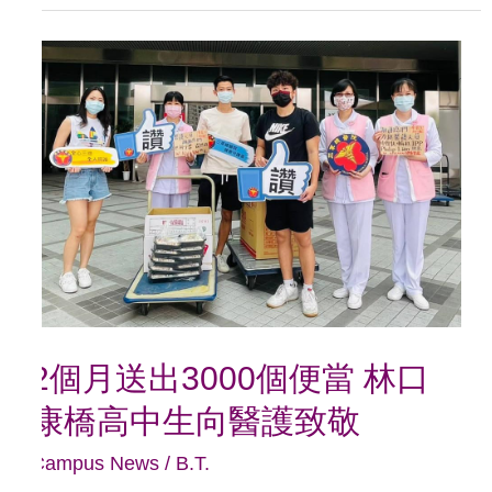
2
個
月
送
出
3000
個
便
當
2個月送出3000個便當 林口
林
康橋高中生向醫護致敬
口
康
Campus News
/
B.T.
橋