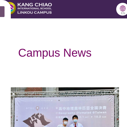
跳
🌐
X
至
EN
主
要
內
Campus News
容
康
橋
高
中