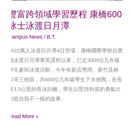
康
豐富跨領域學習歷程 康橋600
橋
泳士泳渡日月潭
600
泳
Campus News
/
B.T.
士
2022萬人泳渡日月潭4日登場，康橋國際學校自實
泳
施泳渡日月潭菁英課程以來，已近3000位九年級
渡
學生參與泳渡活動，今年有新店秀岡、新竹及林
日
口等三校區，共600位九年級學生下水挑戰，在長
月
達3.3公里的長泳距離，學生以堅持到底的勇氣出
潭
創造自我不一樣的故事。
Read More »