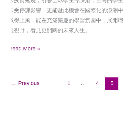
因疫情延燒，引發全球學生停課潮，台灣的學生
競
未受停課影響，更能趁此機會在國際化的浪潮中
爭
取得上風，能在充滿樂趣的學習氛圍中，展開職
力
涯視野，看見更開闊的未來人生。
Read More »
←
Previous
1
…
4
5