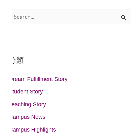
搜
尋
關
鍵
分類
字
:
Dream Fulfillment Story
Student Story
Teaching Story
Campus News
Campus Highlights