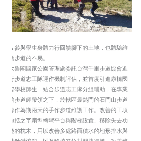
▲參與學生身體力行回饋腳下的土地，也體驗維
護步道的不易。
太魯閣國家公園管理處委託台灣千里步道協會進
行步道志工隊運作機制評估，並首度引進康橋國
際學校師生，結合步道志工隊分組輔助，在專業
的步道師帶領之下，於轄區最熱門的石門山步道
操作為期兩天的手作步道維護工作。改善的工項
包括之字扇型轉彎平台與階梯設置、移除失去功
能的枕木，用以改善多處路面積水的地形排水與