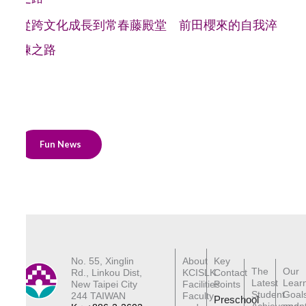
從跨文化成長到常春藤殿堂 前田櫻來的自我淬
鍊之路
Fun News
No. 55, Xinglin
About
Key
The
Our
Rd., Linkou Dist,
KCISLK
Contact
Latest
Lear
New Taipei City
Facilities
Points
Student
Goal
244 TAIWAN
Faculty
Preschool