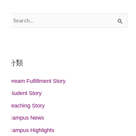
搜
尋
關
鍵
分類
字
:
Dream Fulfillment Story
Student Story
Teaching Story
Campus News
Campus Highlights