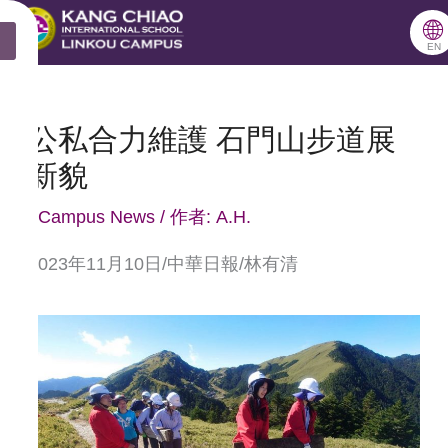
跳
🌐
X
至
EN
主
要
公私合力維護 石門山步道展
內
新貌
容
/
Campus News
/ 作者:
A.H.
2023年11月10日/中華日報/林有清