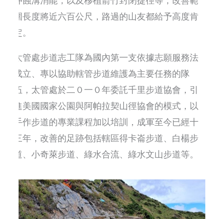
沖蝕溝消能，以及移植箭竹封閉捷徑等，改善範
圍長度將近六百公尺，路過的山友都給予高度肯
定。
太管處步道志工隊為國內第一支依據志願服務法
成立、專以協助轄管步道維護為主要任務的隊
伍，太管處於二０一０年委託千里步道協會，引
進美國國家公園與阿帕拉契山徑協會的模式，以
手作步道的專業課程加以培訓，成軍至今已經十
三年，改善的足跡包括轄區得卡崙步道、白楊步
道、小奇萊步道、綠水合流、綠水文山步道等。