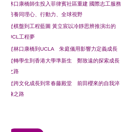
林口康橋師生投入菲律賓社區重建 國際志工服務
培養同理心、行動力、全球視野
從棋盤到工程藍圖 黃立宸以冷靜思辨推演出的
UCL工程夢
從林口康橋到UCLA 朱庭儀用影響力定義成長
從轉學生到香港大學準新生 鄭致遠的探索成長
之路
從跨文化成長到常春藤殿堂 前田櫻來的自我淬
鍊之路