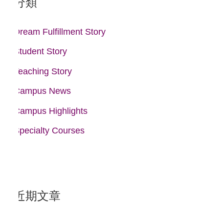
分類
字
:
Dream Fulfillment Story
Student Story
Teaching Story
Campus News
Campus Highlights
Specialty Courses
近期文章