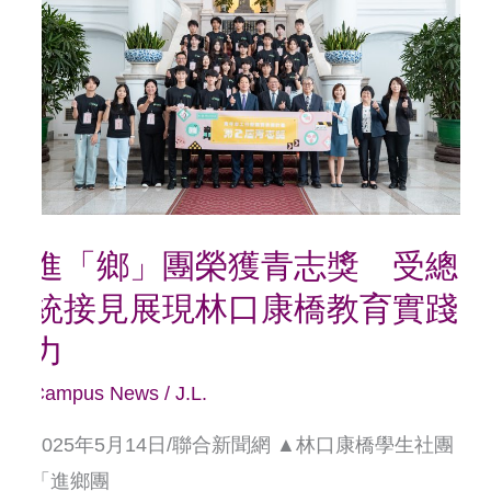
團
榮
獲
青
志
獎
受
進「鄉」團榮獲青志獎 受總
總
統接見展現林口康橋教育實踐
統
接
力
見
Campus News
/
J.L.
展
2025年5月14日/聯合新聞網 ▲林口康橋學生社團
現
「進鄉團
林