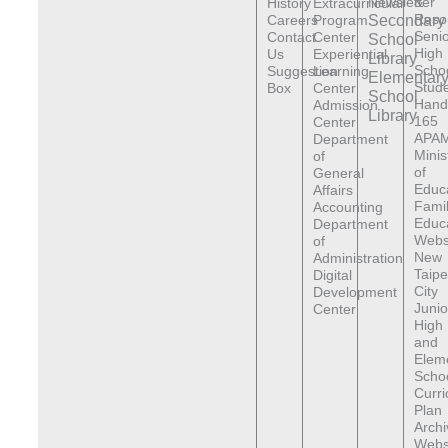
Newsletter
&
History
Extracurricular
Reso
Careers
Program
Secondary
Senio
Contact
Center
School
High
Us
Experiential
Library
Scho
Suggestion
Learning
Elementar
Stude
Box
Center
School
Hand
Admission
Library
165
Center
APAM
Department
Minis
of
of
General
Educ
Affairs
Fami
Accounting
Educ
Department
Webs
of
New
Administration
Taipe
Digital
City
Development
Junio
Center
High
and
Elem
Scho
Curr
Plan
Archi
Webs