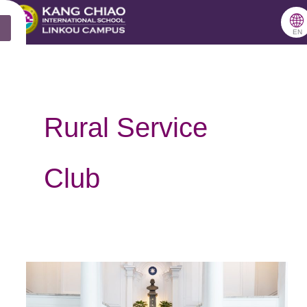
跳
🌐
X
至
EN
主
要
內
Rural Service
容
Club
進
「鄉」