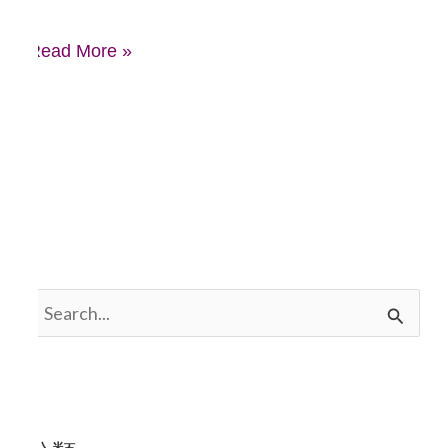
口
Read More »
康
橋
教
育
實
踐
力
搜
尋
關
鍵