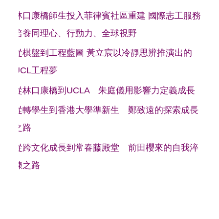
林口康橋師生投入菲律賓社區重建 國際志工服務
培養同理心、行動力、全球視野
從棋盤到工程藍圖 黃立宸以冷靜思辨推演出的
UCL工程夢
從林口康橋到UCLA 朱庭儀用影響力定義成長
從轉學生到香港大學準新生 鄭致遠的探索成長
之路
從跨文化成長到常春藤殿堂 前田櫻來的自我淬
鍊之路