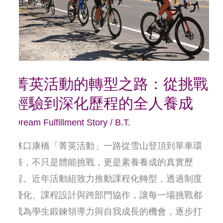
的
轉
型
之
路：
菁英活動的轉型之路：從挑戰
從
經驗到深化歷程的全人養成
挑
戰
Dream Fulfillment Story
/
B.T.
經
林口康橋「菁英活動」一路從雪山登頂到單車環
驗
臺，不只是體能挑戰，更是素養養成的真實歷
到
程。近年活動組致力推動課程化轉型，透過制度
深
優化、課程設計與跨部門協作，讓每一場挑戰都
化
成為學生鍛鍊領導力與自我成長的機會，逐步打
歷