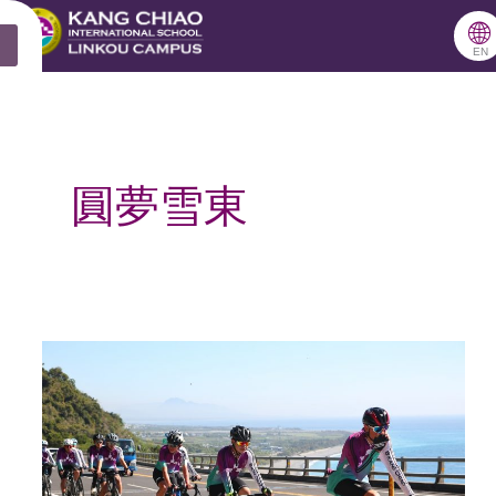
跳
🌐
X
至
EN
主
要
內
圓夢雪東
容
菁
英
活
動