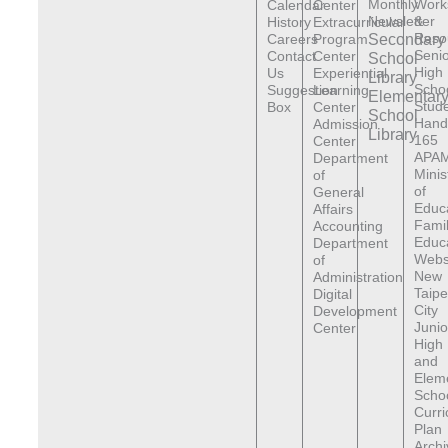
Monthly
Work
Calendar
Center
Newsletter
&
History
Extracurricular
Reso
Careers
Program
Secondary
Senio
Contact
Center
School
High
Us
Experiential
Library
Scho
Suggestion
Learning
Elementar
Stude
Box
Center
School
Hand
Admission
Library
165
Center
APAM
Department
Minis
of
of
General
Educ
Affairs
Fami
Accounting
Educ
Department
Webs
of
New
Administration
Taipe
Digital
City
Development
Junio
Center
High
and
Elem
Scho
Curr
Plan
Archi