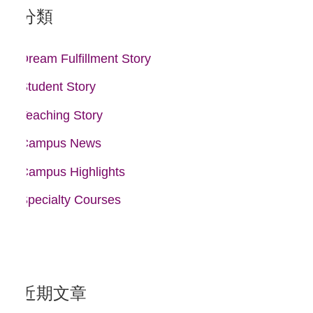
鍵
分類
字
:
Dream Fulfillment Story
Student Story
Teaching Story
Campus News
Campus Highlights
Specialty Courses
近期文章