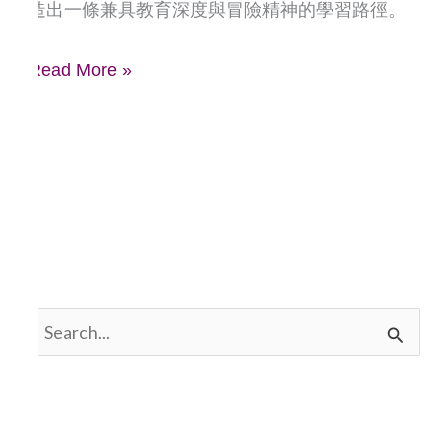
造出一條兼具教育深度與冒險精神的學習路徑。
程
的
Read More »
全
人
養
成
搜
尋
關