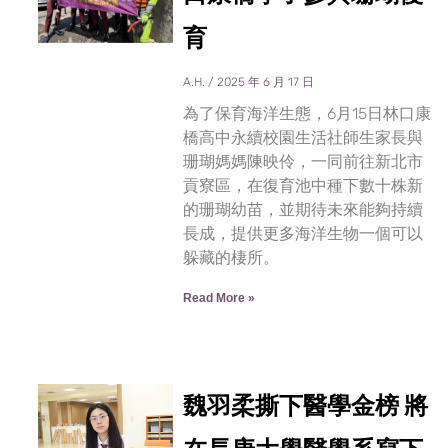
育
A.H.
2025 年 6 月 17 日
為了保育海洋生態，6月15日林口康
橋高中永續校園生活社師生家長與
珊瑚媽媽陳映伶，一同前往新北市
貢寮區，在復育池中種下數十株新
的珊瑚幼苗，並期待未來能夠持續
長成，提供更多海洋生物一個可以
躲藏的棲所。
Read More »
魏羽柔撕下醫學金榜 將