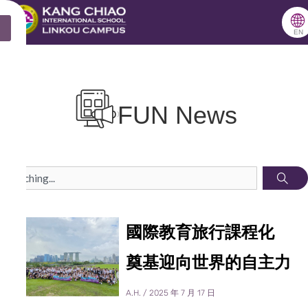
跳
🌐
X
至
EN
主
要
內
FUN News
容
S
P
P
P
P
P
P
P
P
P
P
e
a
a
a
a
a
a
a
a
a
a
a
國際教育旅行課程化
g
g
g
g
g
g
g
g
g
g
r
奠基迎向世界的自主力
e
e
e
e
e
e
e
e
e
e
c
h
A.H.
2025 年 7 月 17 日