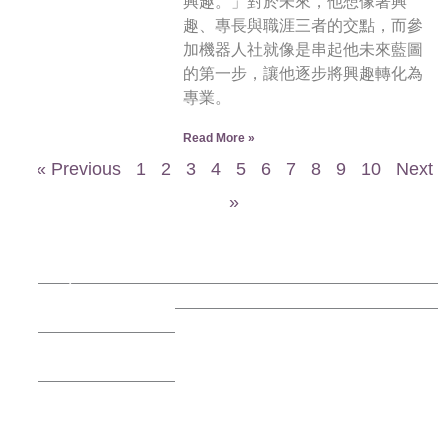
興趣。」對於未來，他想像著興
趣、專長與職涯三者的交點，而參
加機器人社就像是串起他未來藍圖
的第一步，讓他逐步將興趣轉化為
專業。
Read More »
« Previous
1
2
3
4
5
6
7
8
9
10
Next
»
▸ Featured Courses
▸ Campus News
▸ Student
▸ Elite Activities
Spotlight
▸ Classroom
Stories