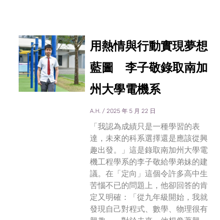
用熱情與行動實現夢想
藍圖 李子敬錄取南加
州大學電機系
A.H.
2025 年 5 月 22 日
「我認為成績只是一種學習的表
達，未來的科系選擇還是應該從興
趣出發。」這是錄取南加州大學電
機工程學系的李子敬給學弟妹的建
議。在「定向」這個令許多高中生
苦惱不已的問題上，他卻回答的肯
定又明確：「從九年級開始，我就
發現自己對程式、數學、物理很有