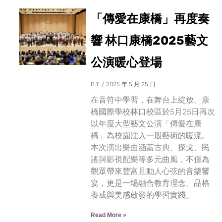
「傳愛在康橋」再度奏
響 林口康橋2025藝文
公演暖心登場
B.T.
2025 年 5 月 25 日
在音符中學習，在舞台上綻放。康
橋國際學校林口校區於5月25日再次
以年度大型藝文公演「傳愛在康
橋」為校園注入一股藝術的暖流。
本次演出樂曲涵蓋古典、探戈、民
謠與影視配樂等多元曲風，不僅為
觀眾帶來豐富且動人心弦的音樂饗
宴，更是一場融合教育理念、品格
養成與美感啟發的學習實踐。
Read More »