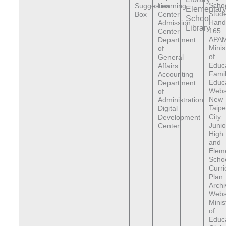
Scho
Suggestion
Learning
Elementar
Stude
Box
Center
School
Hand
Admission
Library
165
Center
APAM
Department
Minis
of
of
General
Educ
Affairs
Fami
Accounting
Educ
Department
Webs
of
New
Administration
Taipe
Digital
City
Development
Junio
Center
High
and
Elem
Scho
Curr
Plan
Archi
Webs
Minis
of
Educa