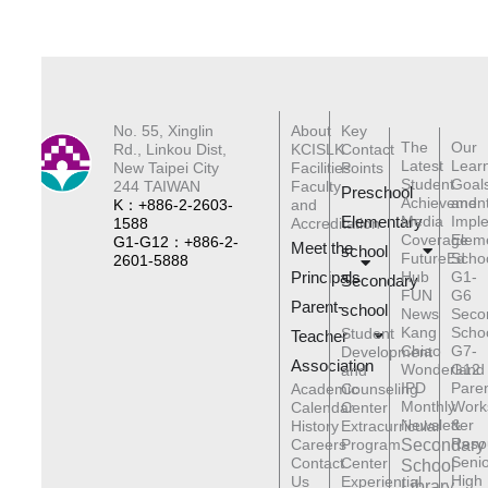
No. 55, Xinglin
About
Key
The
Our
Rd., Linkou Dist,
KCISLK
Contact
Latest
Lear
New Taipei City
Facilities
Points
Student
Goal
244 TAIWAN
Faculty
Preschool
Achievemen
and
K：+886-2-2603-
and
Elementary
Media
Impl
1588
Accreditation
Coverage
Elem
G1-G12：+886-2-
Meet the
schoo
l
FutureEd
Scho
2601-5888
Principals
Hub
G1-
Secondary
FUN
G6
Parent-
school
News
Seco
Kang
Scho
Student
Teacher
Chiao
G7-
Development
Association
Wonderland
G12
and
IPD
Pare
Academic
Counseling
Monthly
Work
Calendar
Center
Newsletter
&
History
Extracurricular
Reso
Careers
Program
Secondary
Senio
Contact
Center
School
High
Us
Experiential
Library