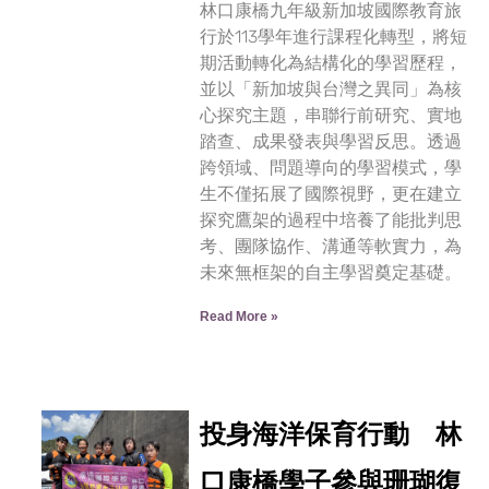
林口康橋九年級新加坡國際教育旅
行於113學年進行課程化轉型，將短
期活動轉化為結構化的學習歷程，
並以「新加坡與台灣之異同」為核
心探究主題，串聯行前研究、實地
踏查、成果發表與學習反思。透過
跨領域、問題導向的學習模式，學
生不僅拓展了國際視野，更在建立
探究鷹架的過程中培養了能批判思
考、團隊協作、溝通等軟實力，為
未來無框架的自主學習奠定基礎。
Read More »
投身海洋保育行動 林
口康橋學子參與珊瑚復