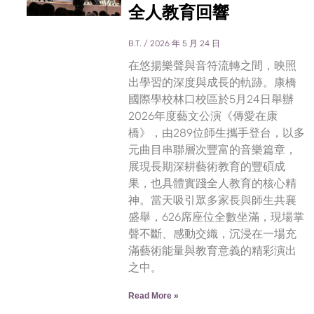
全人教育回響
B.T.
2026 年 5 月 24 日
在悠揚樂聲與音符流轉之間，映照
出學習的深度與成長的軌跡。康橋
國際學校林口校區於5月24日舉辦
2026年度藝文公演《傳愛在康
橋》，由289位師生攜手登台，以多
元曲目串聯層次豐富的音樂篇章，
展現長期深耕藝術教育的豐碩成
果，也具體實踐全人教育的核心精
神。當天吸引眾多家長與師生共襄
盛舉，626席座位全數坐滿，現場掌
聲不斷、感動交織，沉浸在一場充
滿藝術能量與教育意義的精彩演出
之中。
Read More »