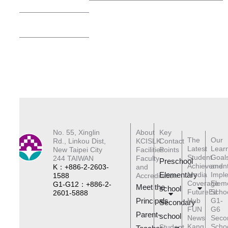
Spotlight
▸ Classroom
Stories
No. 55, Xinglin
About
Key
The
Our
Rd., Linkou Dist,
KCISLK
Contact
Latest
Lear
New Taipei City
Facilities
Points
Student
Goal
244 TAIWAN
Faculty
Preschool
Achievemen
and
K：+886-2-2603-
and
Elementary
Media
Impl
1588
Accreditation
Coverage
Elem
G1-G12：+886-2-
Meet the
schoo
l
FutureEd
Scho
2601-5888
Principals
Hub
G1-
Secondary
FUN
G6
Parent-
school
News
Seco
Kang
Scho
Student