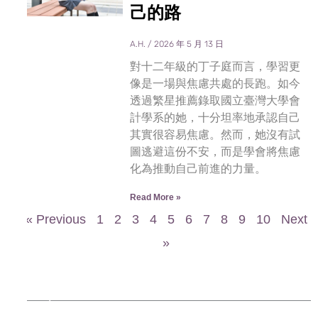
己的路
A.H.
2026 年 5 月 13 日
對十二年級的丁子庭而言，學習更
像是一場與焦慮共處的長跑。如今
透過繁星推薦錄取國立臺灣大學會
計學系的她，十分坦率地承認自己
其實很容易焦慮。然而，她沒有試
圖逃避這份不安，而是學會將焦慮
化為推動自己前進的力量。
Read More »
« Previous
1
2
3
4
5
6
7
8
9
10
Next
»
▸ Featured Courses
▸ Campus News
▸ Student
▸ Elite Activities