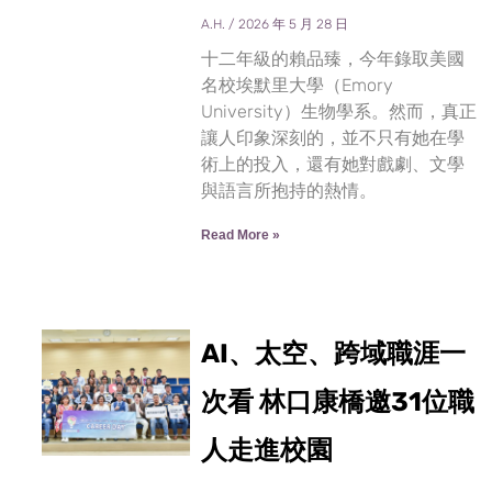
A.H.
2026 年 5 月 28 日
十二年級的賴品臻，今年錄取美國
名校埃默里大學（Emory
University）生物學系。然而，真正
讓人印象深刻的，並不只有她在學
術上的投入，還有她對戲劇、文學
與語言所抱持的熱情。
Read More »
AI、太空、跨域職涯一
次看 林口康橋邀31位職
人走進校園