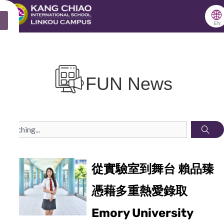
跳
🌐
X
至
EN
主
要
內
FUN News
容
S
P
P
P
P
P
P
P
P
P
P
e
a
a
a
a
a
a
a
a
a
a
a
從實驗室到舞台 賴品臻
g
g
g
g
g
g
g
g
g
g
r
憑藉多重熱愛錄取
e
e
e
e
e
e
e
e
e
e
c
h
Emory University