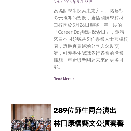
A.H.
2026 年 5 月 28 日
為協助學生探索未來方向、拓展對
多元職涯的想像，康橋國際學校林
口校區於5月26日舉辦一年一度的
「Career Day職涯探索日」，邀請
來自不同領域共31位專業人士蒞臨校
園，透過真實經驗分享與深度交
流，引導學生認識各行各業的產業
樣貌，重新思考關於未來的更多可
能。
Read More »
289位師生同台演出
林口康橋藝文公演奏響