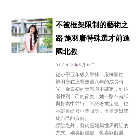
不被框架限制的藝術之
路 施羽唐特殊選才前進
國北教
B.T.
2026 年 5 月 19 日
從小學五年級入學林口康橋開始，
施羽唐在這裡走過八年的成長時
光。從最初的青澀與不確定，到逐
漸找到自己的節奏，她一路在嘗試
與探索中前行，不急著被定義，也
不讓自己被框架限制，慢慢走出屬
於自己的方向。
課堂之外，藝術是她與世界對話的
方式。她喜歡畫畫，也喜歡觀展，