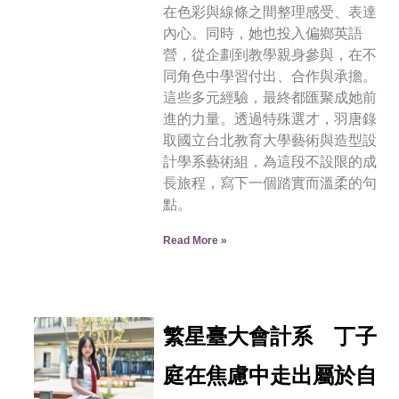
在色彩與線條之間整理感受、表達
內心。同時，她也投入偏鄉英語
營，從企劃到教學親身參與，在不
同角色中學習付出、合作與承擔。
這些多元經驗，最終都匯聚成她前
進的力量。透過特殊選才，羽唐錄
取國立台北教育大學藝術與造型設
計學系藝術組，為這段不設限的成
長旅程，寫下一個踏實而溫柔的句
點。
Read More »
繁星臺大會計系 丁子
庭在焦慮中走出屬於自