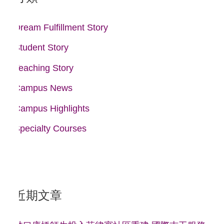
字
:
Dream Fulfillment Story
Student Story
Teaching Story
Campus News
Campus Highlights
Specialty Courses
近期文章