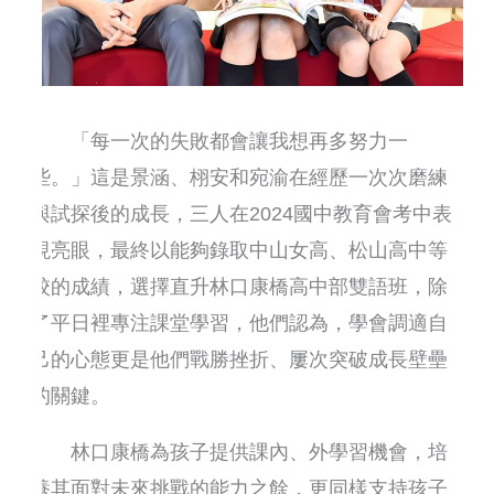
「每一次的失敗都會讓我想再多努力一
些。」這是景涵、栩安和宛渝在經歷一次次磨練
與試探後的成長，三人在2024國中教育會考中表
現亮眼，最終以能夠錄取中山女高、松山高中等
校的成績，選擇直升林口康橋高中部雙語班，除
了平日裡專注課堂學習，他們認為，學會調適自
己的心態更是他們戰勝挫折、屢次突破成長壁壘
的關鍵。
林口康橋為孩子提供課內、外學習機會，培
養其面對未來挑戰的能力之餘，更同樣支持孩子