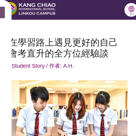
跳
🌐
X
至
EN
主
要
在學習路上遇見更好的自己
內
會考直升的全方位經驗談
容
/
Student Story
/ 作者:
A.H.