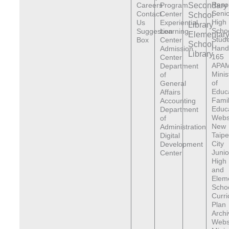
Reso
Careers
Program
Secondary
Senio
Contact
Center
School
High
Us
Experiential
Library
Scho
Suggestion
Learning
Elementar
Stude
Box
Center
School
Hand
Admission
Library
165
Center
APAM
Department
Minis
of
of
General
Educ
Affairs
Fami
Accounting
Educ
Department
Webs
of
New
Administration
Taipe
Digital
City
Development
Junio
Center
High
and
Elem
Scho
Curr
Plan
Archi
Webs