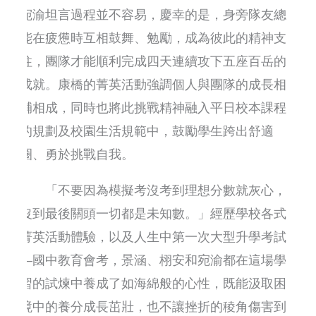
宛渝坦言過程並不容易，慶幸的是，身旁隊友總
能在疲憊時互相鼓舞、勉勵，成為彼此的精神支
柱，團隊才能順利完成四天連續攻下五座百岳的
成就。康橋的菁英活動強調個人與團隊的成長相
輔相成，同時也將此挑戰精神融入平日校本課程
的規劃及校園生活規範中，鼓勵學生跨出舒適
圈、勇於挑戰自我。
「不要因為模擬考沒考到理想分數就灰心，
沒到最後關頭一切都是未知數。」經歷學校各式
菁英活動體驗，以及人生中第一次大型升學考試
—國中教育會考，景涵、栩安和宛渝都在這場學
習的試煉中養成了如海綿般的心性，既能汲取困
境中的養分成長茁壯，也不讓挫折的稜角傷害到