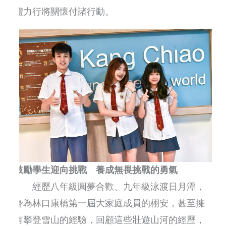
體力行將關懷付諸行動。
鼓勵學生迎向挑戰 養成無畏挑戰的勇氣
經歷八年級圓夢合歡、九年級泳渡日月潭，
身為林口康橋第一屆大家庭成員的栩安，甚至擁
有攀登雪山的經驗，回顧這些壯遊山河的經歷，