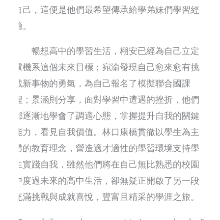
自己，這便是他們最希望傳承給學弟妹們學習經
驗。
暢想高中的學習生活，栩安已經為自己立定
電機系這個未來目標；宛渝發現自己愈來愈有挑
戰新事物的勇氣，為自己報名了模擬聯合國課
程；景涵則分享，面對學習中遭遇的挫折，他們
都逐漸地學會了調適心態，掌握提升自我的關鍵
能力，看見自我價值。林口康橋貫徹以學生為主
體的教育理念，營造適才適性的學習環境支持學
生實踐自我，雖然他們將在自己無比熟悉的校園
中度過未來的高中生活，卻無疑正開啟了另一段
充滿挑戰與成就喜悅，豐富且精采的學涯之旅。