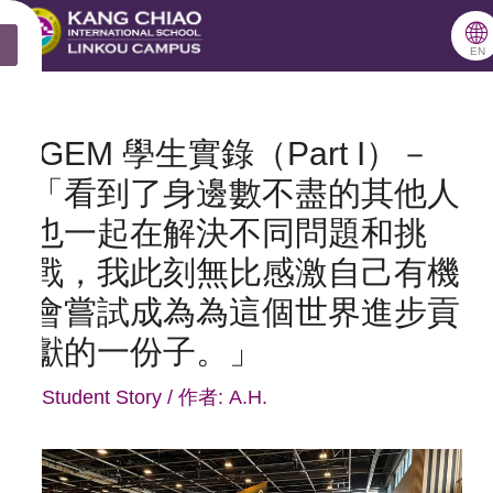
跳
🌐
X
至
EN
主
要
iGEM 學生實錄（Part I）－
內
「看到了身邊數不盡的其他人
容
也一起在解決不同問題和挑
戰，我此刻無比感激自己有機
會嘗試成為為這個世界進步貢
獻的一份子。」
/
Student Story
/ 作者:
A.H.