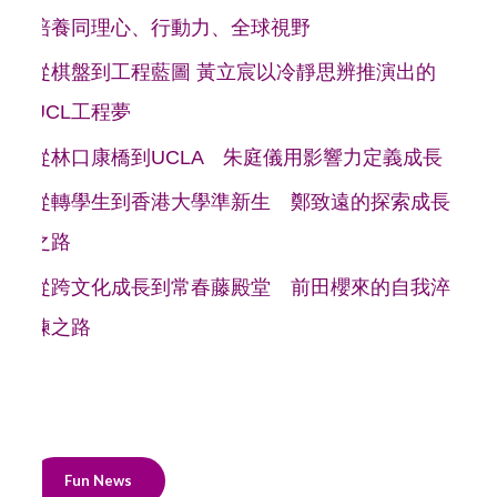
培養同理心、行動力、全球視野
從棋盤到工程藍圖 黃立宸以冷靜思辨推演出的
UCL工程夢
從林口康橋到UCLA 朱庭儀用影響力定義成長
從轉學生到香港大學準新生 鄭致遠的探索成長
之路
從跨文化成長到常春藤殿堂 前田櫻來的自我淬
鍊之路
Fun News