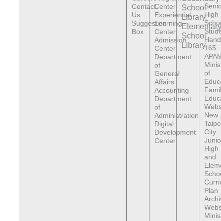
Senio
Contact
Center
School
High
Us
Experiential
Library
Scho
Suggestion
Learning
Elementar
Stude
Box
Center
School
Hand
Admission
Library
165
Center
APAM
Department
Minis
of
of
General
Educ
Affairs
Fami
Accounting
Educ
Department
Webs
of
New
Administration
Taipe
Digital
City
Development
Junio
Center
High
and
Elem
Scho
Curr
Plan
Archi
Webs
Minis