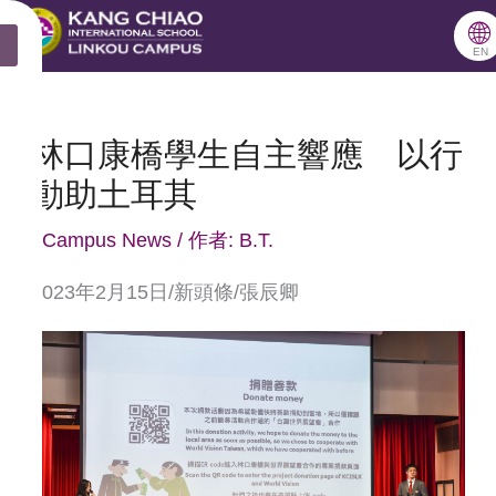
跳
🌐
X
至
EN
主
要
林口康橋學生自主響應 以行
內
動助土耳其
容
/
Campus News
/ 作者:
B.T.
2023年2月15日/新頭條/張辰卿