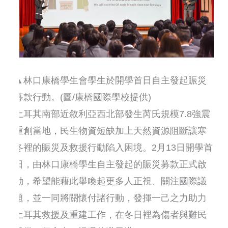
▲林口康橋學生會學生於開學首日自主發起賑災
募款行動。(圖/康橋國際學校提供)
土耳其南部近敘利亞西北部發生芮氏規模7.8強震
重創當地，民生物資短缺加上天然資源阻斷讓寒
冬裡的賑災及救援行動陷入困境。2月13日開學首
日，由林口康橋學生自主發起的賑災募款正式啟
動，希望能藉此舉喚起更多人正視、關注國際議
題，並一同將關懷付諸行動，發揮一己之力助力
土耳其救援及重建工作，在冬日裡為傷者與難民