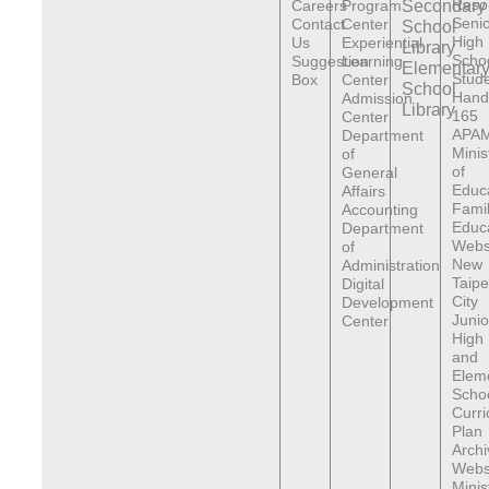
Reso
Careers
Program
Secondary
Senio
Contact
Center
School
High
Us
Experiential
Library
Scho
Suggestion
Learning
Elementar
Stude
Box
Center
School
Hand
Admission
Library
165
Center
APAM
Department
Minis
of
of
General
Educ
Affairs
Fami
Accounting
Educ
Department
Webs
of
New
Administration
Taipe
Digital
City
Development
Junio
Center
High
and
Elem
Scho
Curr
Plan
Archi
Webs
Minis